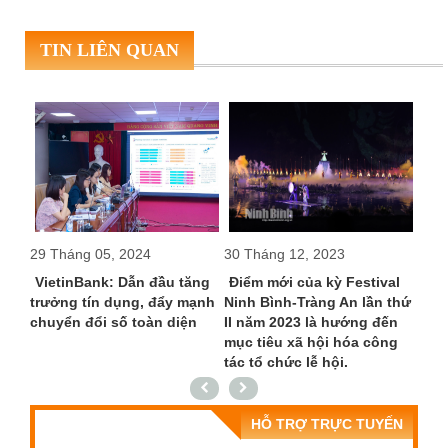
TIN LIÊN QUAN
29 Tháng 05, 2024
30 Tháng 12, 2023
11 T
à
VietinBank: Dẫn đầu tăng
Điểm mới của kỳ Festival
Vie
tiết
trưởng tín dụng, đẩy mạnh
Ninh Bình-Tràng An lần thứ
tụ h
hất
chuyển đổi số toàn diện
II năm 2023 là hướng đến
phẩ
mục tiêu xã hội hóa công
tác tổ chức lễ hội.
HỖ TRỢ TRỰC TUYẾN