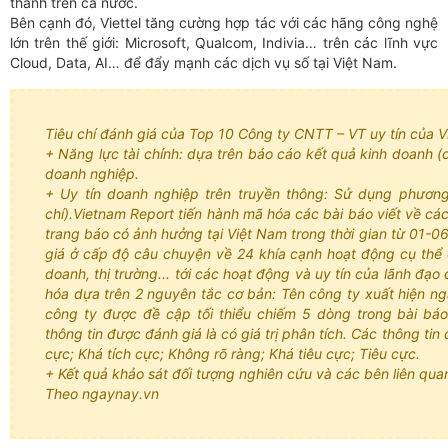
thành trên cả nước.
Bên cạnh đó, Viettel tăng cường hợp tác với các hãng công nghệ
lớn trên thế giới: Microsoft, Qualcom, Indivia… trên các lĩnh vực
Cloud, Data, AI… để đẩy mạnh các dịch vụ số tại Việt Nam.
Tiêu chí đánh giá của Top 10 Công ty CNTT – VT uy tín của V
+ Năng lực tài chính: dựa trên báo cáo kết quả kinh doanh (
doanh nghiệp.
+ Uy tín doanh nghiệp trên truyền thông: Sử dụng phươn
chí).Vietnam Report tiến hành mã hóa các bài báo viết về c
trang báo có ảnh hưởng tại Việt Nam trong thời gian từ 01-
giá ở cấp độ câu chuyện về 24 khía cạnh hoạt động cụ thể 
doanh, thị trường... tới các hoạt động và uy tín của lãnh đạ
hóa dựa trên 2 nguyên tắc cơ bản: Tên công ty xuất hiện nga
công ty được đề cập tối thiểu chiếm 5 dòng trong bài báo
thông tin được đánh giá là có giá trị phân tích. Các thông ti
cực; Khá tích cực; Không rõ ràng; Khá tiêu cực; Tiêu cực.
+ Kết quả khảo sát đối tượng nghiên cứu và các bên liên qua
Theo ngaynay.vn