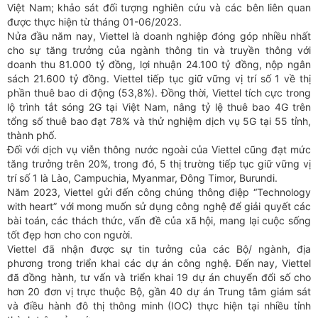
Việt Nam; khảo sát đối tượng nghiên cứu và các bên liên quan
được thực hiện từ tháng 01-06/2023.
Nửa đầu năm nay, Viettel là doanh nghiệp đóng góp nhiều nhất
cho sự tăng trưởng của ngành thông tin và truyền thông với
doanh thu 81.000 tỷ đồng, lợi nhuận 24.100 tỷ đồng, nộp ngân
sách 21.600 tỷ đồng. Viettel tiếp tục giữ vững vị trí số 1 về thị
phần thuê bao di động (53,8%). Đồng thời, Viettel tích cực trong
lộ trình tắt sóng 2G tại Việt Nam, nâng tỷ lệ thuê bao 4G trên
tổng số thuê bao đạt 78% và thử nghiệm dịch vụ 5G tại 55 tỉnh,
thành phố.
Đối với dịch vụ viễn thông nước ngoài của Viettel cũng đạt mức
tăng trưởng trên 20%, trong đó, 5 thị trường tiếp tục giữ vững vị
trí số 1 là Lào, Campuchia, Myanmar, Đông Timor, Burundi.
Năm 2023, Viettel gửi đến công chúng thông điệp “Technology
with heart” với mong muốn sử dụng công nghệ để giải quyết các
bài toán, các thách thức, vấn đề của xã hội, mang lại cuộc sống
tốt đẹp hơn cho con người.
Viettel đã nhận được sự tin tưởng của các Bộ/ ngành, địa
phương trong triển khai các dự án công nghệ. Đến nay, Viettel
đã đồng hành, tư vấn và triển khai 19 dự án chuyển đổi số cho
hơn 20 đơn vị trực thuộc Bộ, gần 40 dự án Trung tâm giám sát
và điều hành đô thị thông minh (IOC) thực hiện tại nhiều tỉnh