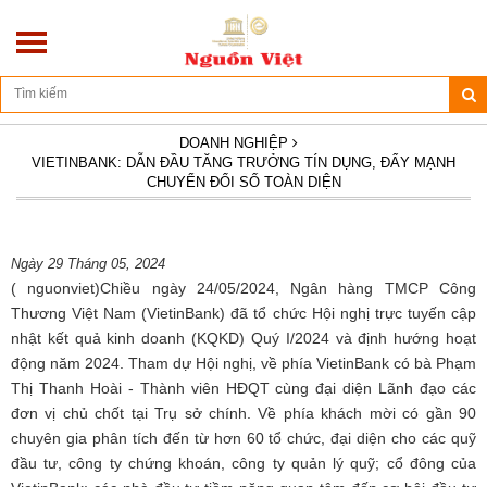
Địa chỉ: Số 270/10D - Hoàng Hoa Thám - Ba Đình - Hà Nội
DOANH NGHIỆP
VIETINBANK: DẪN ĐẦU TĂNG TRƯỞNG TÍN DỤNG, ĐẨY MẠNH
CHUYỂN ĐỔI SỐ TOÀN DIỆN
Ngày 29 Tháng 05, 2024
( nguonviet)Chiều ngày 24/05/2024, Ngân hàng TMCP Công
Thương Việt Nam (VietinBank) đã tổ chức Hội nghị trực tuyến cập
nhật kết quả kinh doanh (KQKD) Quý I/2024 và định hướng hoạt
động năm 2024. Tham dự Hội nghị, về phía VietinBank có bà Phạm
Thị Thanh Hoài - Thành viên HĐQT cùng đại diện Lãnh đạo các
đơn vị chủ chốt tại Trụ sở chính. Về phía khách mời có gần 90
chuyên gia phân tích đến từ hơn 60 tổ chức, đại diện cho các quỹ
đầu tư, công ty chứng khoán, công ty quản lý quỹ; cổ đông của