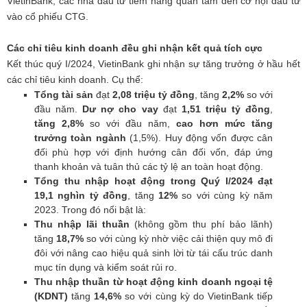
VietinBank; các nhà đầu tư tiềm năng quan tâm đến cơ hội đầu tư
vào cổ phiếu CTG.
Các chỉ tiêu kinh doanh đều ghi nhận kết quả tích cực
Kết thúc quý I/2024, VietinBank ghi nhận sự tăng trưởng ở hầu hết
các chỉ tiêu kinh doanh. Cụ thể:
Tổng tài sản
đạt
2,08
triệu tỷ đồng
, tăng
2,2
%
so với
đầu năm.
Dư nợ cho vay
đạt
1,51 triệu tỷ đồng
,
tăng
2,8
%
so với đầu năm,
cao hơn mức tăng
trưởng toàn ngành
(1,5%). Huy động vốn được cân
đối phù hợp với định hướng cân đối vốn, đáp ứng
thanh khoản và tuân thủ các tỷ lệ an toàn hoạt động.
Tổng thu nhập hoạt động trong Quý I/2024 đạt
19,1 nghìn tỷ đồng
, tăng
12%
so với cùng kỳ năm
2023. Trong đó nổi bật là:
Thu nhập lãi thuần
(không gồm thu phí bảo lãnh)
tăng
18,7%
so với cùng kỳ nhờ việc cải thiện quy mô đi
đôi với nâng cao hiệu quả sinh lời từ tái cấu trúc danh
mục tín dụng và kiểm soát rủi ro.
Thu nhập thuần từ hoạt động kinh doanh ngoại tệ
(KDNT)
tăng
14,6%
so với cùng kỳ do VietinBank tiếp