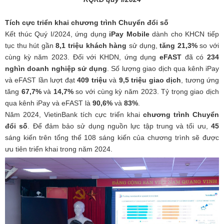
Tích cực triển khai chương trình Chuyển đổi số
Kết thúc Quý I/2024, ứng dụng
i
P
ay Mobile
dành cho KHCN tiếp
tục thu hút gần
8,1 triệu khách hàng
sử dụng,
tăng 21,3%
so với
cùng kỳ năm 2023. Đối với KHDN, ứng dụng
eFAST
đã có
234
nghìn doanh nghiệp
sử dụng
. Số lượng giao dịch qua kênh iPay
và eFAST lần lượt đạt
409 triệu
và
9,5 triệu giao dịch
, tương ứng
tăng
67,7%
và
14,7%
so với cùng kỳ năm 2023. Tỷ trọng giao dịch
qua kênh iPay và eFAST là
90,6%
và
83%
.
Năm 2024, VietinBank tích cực triển khai
chương trình Chuyển
đổi số
. Để đảm bảo sử dụng nguồn lực tập trung và tối ưu,
45
sáng kiến trên tổng thể 108 sáng kiến của chương trình sẽ được
ưu tiên triển khai trong năm 2024.