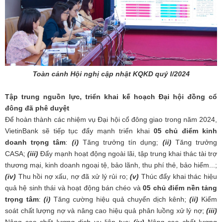
Toàn cảnh Hội nghị cập nhật KQKD quý I/2024
Tập trung nguồn lực, triển khai kế hoạch Đại hội đồng cổ
đông đã phê duyệt
Để hoàn thành các nhiệm vụ Đại hội cổ đông giao trong năm 2024,
VietinBank sẽ tiếp tục đẩy mạnh triển khai
05 chủ điểm kinh
doanh trọng tâm
:
(i)
Tăng trưởng tín dụng;
(ii)
Tăng trưởng
CASA;
(iii)
Đẩy mạnh hoạt động ngoài lãi, tập trung khai thác tài trợ
thương mại, kinh doanh ngoại tệ, bảo lãnh, thu phí thẻ, bảo hiểm...;
(iv)
Thu hồi nợ xấu, nợ đã xử lý rủi ro;
(v)
Thúc đẩy khai thác hiệu
quả hệ sinh thái và hoạt động bán chéo và
05 chủ điểm nền tảng
trọng tâm
:
(i)
Tăng cường hiệu quả chuyển dịch kênh;
(ii)
Kiểm
soát chất lượng nợ và nâng cao hiệu quả phân luồng xử lý nợ;
(iii)
Nâng cao chất lượng dịch vụ liên tục;
(iv)
Nâng cao chất lượng