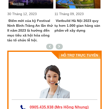
30 Tháng 12, 2023
11 Tháng 09, 2023
24 T
à
Điểm mới của kỳ Festival
Vietbuild Hà Nội 2023 quy
Lần
tiết
Ninh Bình-Tràng An lần thứ
tụ hơn 1.000 gian hàng sản
chứ
hất
II năm 2023 là hướng đến
phẩm về xây dựng
chỉ 
mục tiêu xã hội hóa công
Ngọ
tác tổ chức lễ hội.
HỖ TRỢ TRỰC TUYẾN
0905.435.938 (Mrs Hồng Nhung)