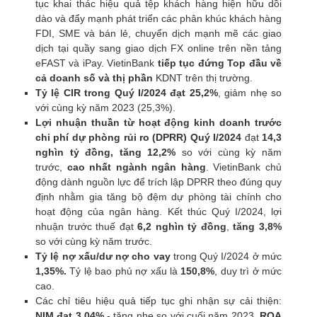
tục khai thác hiệu quả tệp khách hàng hiện hữu dồi
dào và đẩy mạnh phát triển các phân khúc khách hàng
FDI, SME và bán lẻ, chuyển dịch mạnh mẽ các giao
dịch tại quầy sang giao dịch FX online trên nền tảng
eFAST và iPay. VietinBank
tiếp tục đứng Top đầu về
cả doanh số và thị phần
KDNT trên thị trường.
Tỷ lệ CIR trong Quý I/2024 đạt 25,2%
, giảm nhẹ so
với cùng kỳ năm 2023 (25,3%).
Lợi nhuận thuần từ hoạt động kinh doanh trước
chi phí
dự phòng rủi ro (DPRR)
Quý I/2024
đạt
14,3
nghìn tỷ đồng, tăng 12,2%
so với cùng kỳ năm
trước,
cao nhất ngành ngân hàng
. VietinBank chủ
động dành nguồn lực để trích lập DPRR theo đúng quy
định nhằm gia tăng bộ đệm dự phòng tài chính cho
hoạt động của ngân hàng. Kết thúc Quý I/2024, lợi
nhuận trước thuế đạt
6,2 nghìn tỷ đồng
,
tăng 3,8%
so với cùng kỳ năm trước.
Tỷ lệ nợ xấu/dư nợ cho vay
trong Quý I/2024 ở mức
1,35%.
Tỷ lệ bao phủ nợ xấu là
150,8%
, duy trì ở mức
cao.
Các chỉ tiêu hiệu quả tiếp tục ghi nhận sự cải thiện:
NIM đạt 3,04%
- tăng nhẹ so với cuối năm 2023
, ROA