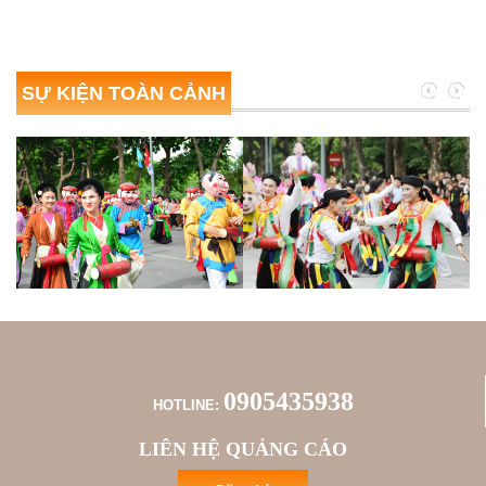
SỰ KIỆN TOÀN CẢNH
0905435938
HOTLINE:
LIÊN HỆ QUẢNG CÁO