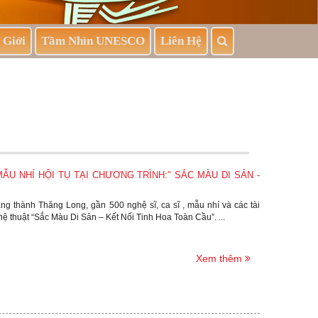
 Giới
Tầm Nhìn UNESCO
Liên Hệ
 MẪU NHÍ HỘI TỤ TẠI CHƯƠNG TRÌNH:" SẮC MÀU DI SẢN -
oàng thành Thăng Long, gần 500 nghệ sĩ, ca sĩ , mẫu nhí và các tài
hệ thuật “Sắc Màu Di Sản – Kết Nối Tinh Hoa Toàn Cầu”. ...
Xem thêm