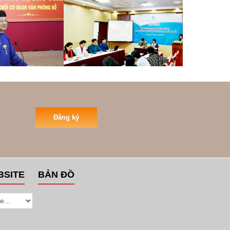
Đăng ký
BSITE
BẢN ĐỒ