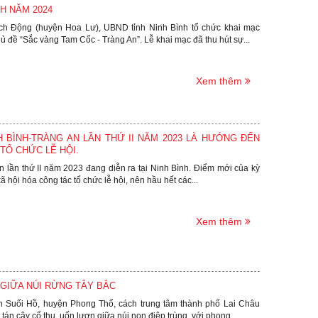
NH NĂM 2024
Bích Động (huyện Hoa Lư), UBND tỉnh Ninh Bình tổ chức khai mạc
 đề “Sắc vàng Tam Cốc - Tràng An”. Lễ khai mạc đã thu hút sự...
Xem thêm
H BÌNH-TRÀNG AN LẦN THỨ II NĂM 2023 LÀ HƯỚNG ĐẾN
TỔ CHỨC LỄ HỘI.
An lần thứ II năm 2023 đang diễn ra tại Ninh Bình. Điểm mới của kỳ
ã hội hóa công tác tổ chức lễ hội, nên hầu hết các...
Xem thêm
N GIỮA NÚI RỪNG TÂY BẮC
in Suối Hồ, huyện Phong Thổ, cách trung tâm thành phố Lai Châu
n cây cổ thụ, uốn lượn giữa núi non điệp trùng, với phong...