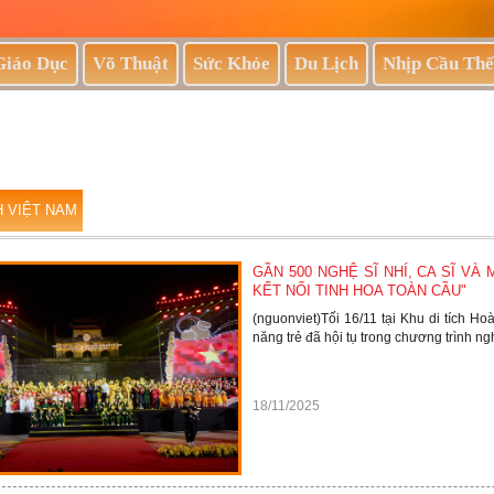
Giáo Dục
Võ Thuật
Sức Khỏe
Du Lịch
Nhịp Cầu Thế
H VIỆT NAM
GẦN 500 NGHỆ SĨ NHÍ, CA SĨ VÀ
KẾT NỐI TINH HOA TOÀN CẦU"
(nguonviet)Tối 16/11 tại Khu di tích H
năng trẻ đã hội tụ trong chương trình ng
18/11/2025