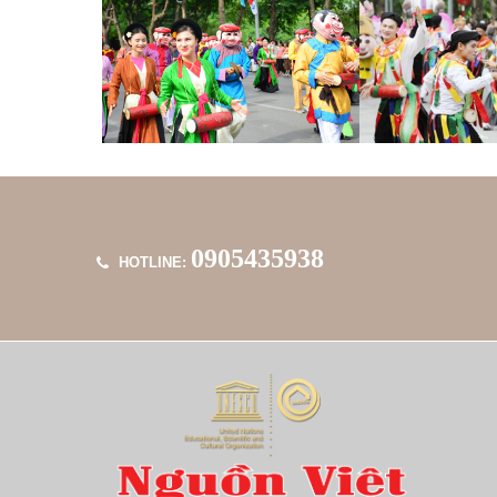
0905435938
HOTLINE: