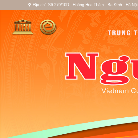
Địa chỉ: Số 270/10D - Hoàng Hoa Thám - Ba Đình - Hà Nội