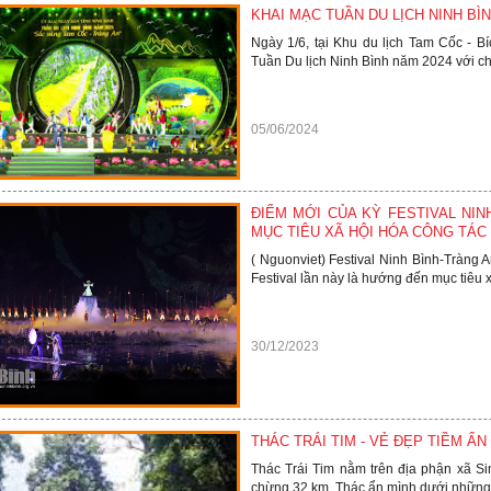
KHAI MẠC TUẦN DU LỊCH NINH BÌ
Ngày 1/6, tại Khu du lịch Tam Cốc - 
Tuần Du lịch Ninh Bình năm 2024 với chủ
05/06/2024
ĐIỂM MỚI CỦA KỲ FESTIVAL NIN
MỤC TIÊU XÃ HỘI HÓA CÔNG TÁC 
( Nguonviet) Festival Ninh Bình-Tràng 
Festival lần này là hướng đến mục tiêu x
30/12/2023
THÁC TRÁI TIM - VẺ ĐẸP TIỀM Ẩ
Thác Trái Tim nằm trên địa phận xã S
chừng 32 km. Thác ẩn mình dưới những tá