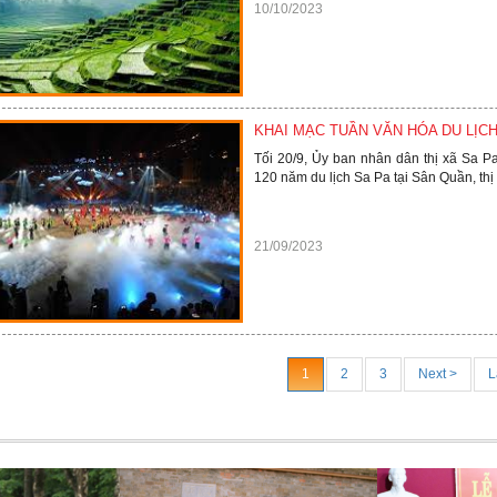
10/10/2023
KHAI MẠC TUẦN VĂN HÓA DU LỊC
Tối 20/9, Ủy ban nhân dân thị xã Sa P
120 năm du lịch Sa Pa tại Sân Quần, thị
21/09/2023
1
2
3
Next >
L