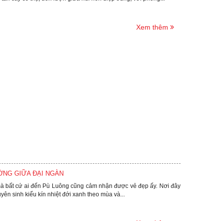
Xem thêm
ỜNG GIỮA ĐẠI NGÀN
mà bất cứ ai đến Pù Luông cũng cảm nhận được vẻ đẹp ấy. Nơi đây
ên sinh kiểu kín nhiệt đới xanh theo mùa và...