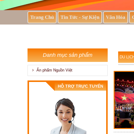
Trang Chủ
Tin Tức - Sự Kiện
Văn Hóa
Danh mục sản phẩm
DU LỊC
Ấn phẩm Nguồn Việt
HỖ TRỢ TRỰC TUYẾN