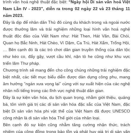
trình văn hoá nghệ thuật đặc biệt:
“Ngày hội Di sản văn hoá Việt
Nam Lần IV - 2023”, diễn ra trong 02 ngày 22 và 23 tháng 11
năm 2023.
Đây là dịp để nhân dân Thủ đô cùng du khách trong và ngoài nước
được thưởng lãm và trải nghiệm những loại hình văn hoá nghệ
thuật độc đáo của Việt Nam như: Hát Then, Hát Văn, Bài Chòi,
Quan họ Bắc Ninh, Hát Chèo, Ví Dặm, Ca Trù, Hát Xẩm, Trống Hội,
… Bên cạnh đó là các trò chơi dân gian truyền thống của dân tộc
như kéo co, đẩy gậy, vượt cầu khỉ, nặn tò he cũng như khu vực
triển lãm Thư pháp.
Chương trình sẽ mang đến cho công chúng những trải nghiệm đặc
biệt nhất, các tiết mục biểu diễn được dàn dựng công phu, mang
âm hưởng “ngàn xưa vọng lại” cùng với sự xuất hiện của các nghệ
nhân nổi tiếng trong các lĩnh vực nghệ thuật dân gian.
Đây là sự kiện văn hóa, du lịch quan trọng, nhằm giới thiệu, quảng
bá, tôn vinh giá trị các di sản văn hóa đặc sắc của Việt Nam, đặc
biệt Di sản văn hóa phi vật thể của Việt Nam đã được UNESCO
công nhận là di sản văn hóa Thế giới của nhân loại.
Bên cạnh đó sự kiện cũng nhằm tăng cường nhận thức, trách
nhiệm của cộng đồng trong bảo tồn và phát huy giá trị di sản văn