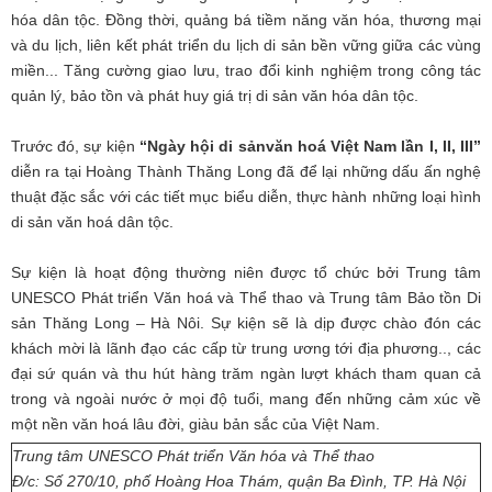
hóa dân tộc. Đồng thời, quảng bá tiềm năng văn hóa, thương mại
và du lịch, liên kết phát triển du lịch di sản bền vững giữa các vùng
miền... Tăng cường giao lưu, trao đổi kinh nghiệm trong công tác
quản lý, bảo tồn và phát huy giá trị di sản văn hóa dân tộc.
Trước đó, sự kiện
“Ngày hội di sảnvăn hoá Việt Nam lần I, II, III”
diễn ra tại Hoàng Thành Thăng Long đã để lại những dấu ấn nghệ
thuật đặc sắc với các tiết mục biểu diễn, thực hành những loại hình
di sản văn hoá dân tộc.
Sự kiện là hoạt động thường niên được tổ chức bởi Trung tâm
UNESCO Phát triển Văn hoá và Thể thao và Trung tâm Bảo tồn Di
sản Thăng Long – Hà Nôi. Sự kiện sẽ là dịp được chào đón các
khách mời là lãnh đạo các cấp từ trung ương tới địa phương.., các
đại sứ quán và thu hút hàng trăm ngàn lượt khách tham quan cả
trong và ngoài nước ở mọi độ tuổi, mang đến những cảm xúc về
một nền văn hoá lâu đời, giàu bản sắc của Việt Nam.
Trung tâm UNESCO Phát triển Văn hóa và Thể thao
Đ/c: Số 270/10, phố Hoàng Hoa Thám, quận Ba Đình, TP.
Hà Nội