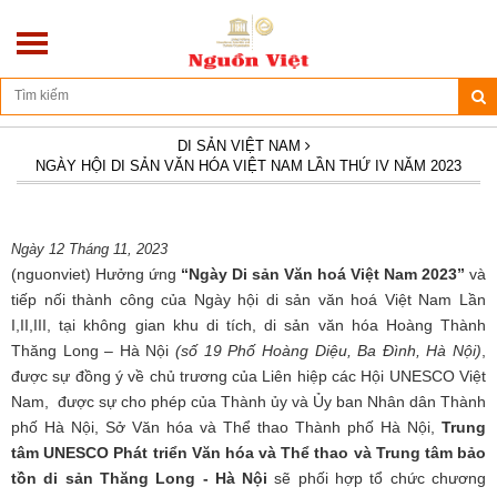
Địa chỉ: Số 270/10D - Hoàng Hoa Thám - Ba Đình - Hà Nội
DI SẢN VIỆT NAM
NGÀY HỘI DI SẢN VĂN HÓA VIỆT NAM LẦN THỨ IV NĂM 2023
Ngày 12 Tháng 11, 2023
(nguonviet) Hưởng ứng
“Ngày Di sản Văn hoá Việt Nam 2023”
và
tiếp nối thành công của Ngày hội di sản văn hoá Việt Nam Lần
I,II,III, tại không gian khu di tích, di sản văn hóa Hoàng Thành
Thăng Long – Hà Nội
(số 19 Phố Hoàng Diệu, Ba Đình, Hà Nội)
,
được sự đồng ý về chủ trương của Liên hiệp các Hội UNESCO Việt
Nam, được sự cho phép của Thành ủy và Ủy ban Nhân dân Thành
phố Hà Nội, Sở Văn hóa và Thể thao Thành phố Hà Nội,
Trung
tâm UNESCO Phát triển Văn hóa và Thể thao và Trung tâm bảo
tồn di sản Thăng Long - Hà Nội
sẽ phối hợp tổ chức chương