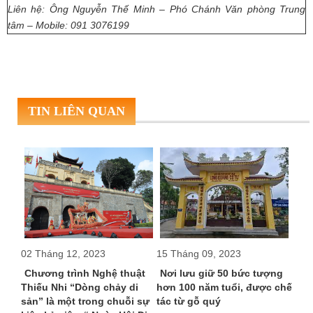
Liên hệ: Ông Nguyễn Thế Minh – Phó Chánh Văn phòng Trung
tâm – Mobile: 091 3076199
TIN LIÊN QUAN
02 Tháng 12, 2023
15 Tháng 09, 2023
11 T
 Ninh
Chương trình Nghệ thuật
Nơi lưu giữ 50 bức tượng
Tổ 
Thiếu Nhi “Dòng chảy di
hơn 100 năm tuổi, được chế
Côn
sản” là một trong chuỗi sự
tác từ gỗ quý
gắn