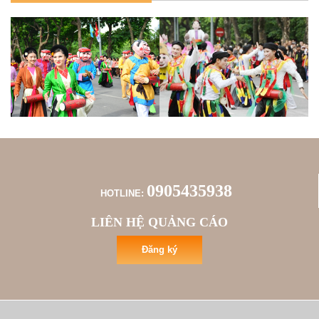
0905435938
HOTLINE:
LIÊN HỆ QUẢNG CÁO
Đăng ký