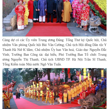
Cùng dự có các Ủy viên Trung ương Đảng: Tổng Thư ký Quốc hội, Chủ
nhiệm Văn phòng Quốc hội Bùi Văn Cường; Chủ tịch Hội đồng Dân tộc Y
Thanh Hà Niê K’đăm; Chủ nhiệm Ủy ban Văn hoá, Giáo dục Nguyễn Đắc
Vinh; Trưởng Ban Công tác đại biểu, Phó Trưởng Ban Tổ chức Trung
ương Nguyễn Thị Thanh; Chủ tịch UBND TP. Hà Nội Trần Sĩ Thanh;
Tổng Kiểm toán Nhà nước Ngô Văn Tuấn.