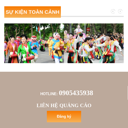
SỰ KIỆN TOÀN CẢNH
0905435938
HOTLINE:
LIÊN HỆ QUẢNG CÁO
Đăng ký