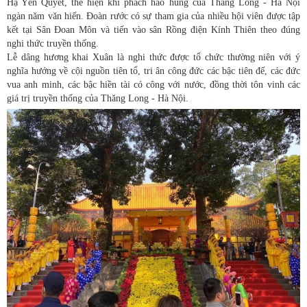
Hạ Yên Quyết, thể hiện khí phách hào hùng của Thăng Long - Hà Nội
ngàn năm văn hiến. Đoàn rước có sự tham gia của nhiều hội viên được tập
kết tại Sân Đoan Môn và tiến vào sân Rồng điện Kính Thiên theo đúng
nghi thức truyền thống.
Lễ dâng hương khai Xuân là nghi thức được tổ chức thường niên với ý
nghĩa hướng về cội nguồn tiên tổ, tri ân công đức các bậc tiên đế, các đức
vua anh minh, các bậc hiền tài có công với nước, đồng thời tôn vinh các
giá trị truyền thống của Thăng Long - Hà Nội.