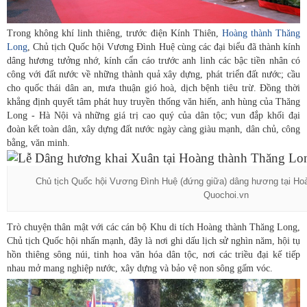
Trong không khí linh thiêng, trước điện Kính Thiên,
Hoàng thành Thăng
Long
, Chủ tịch Quốc hội Vương Đình Huệ cùng các đại biểu đã thành kính
dâng hương tưởng nhớ, kính cẩn cáo trước anh linh các bậc tiền nhân có
công với đất nước về những thành quả xây dựng, phát triển đất nước; cầu
cho quốc thái dân an, mưa thuận gió hoà, dịch bệnh tiêu trừ. Đồng thời
khẳng định quyết tâm phát huy truyền thống văn hiến, anh hùng của Thăng
Long - Hà Nội và những giá trị cao quý của dân tộc; vun đắp khối đại
đoàn kết toàn dân, xây dựng đất nước ngày càng giàu mạnh, dân chủ, công
bằng, văn minh.
Chủ tịch Quốc hội Vương Đình Huệ (đứng giữa) dâng hương tại Ho
Quochoi.vn
Trò chuyện thân mật với các cán bộ Khu di tích Hoàng thành Thăng Long,
Chủ tịch Quốc hội nhấn mạnh, đây là nơi ghi dấu lịch sử nghìn năm, hội tụ
hồn thiêng sông núi, tinh hoa văn hóa dân tộc, nơi các triều đại kế tiếp
nhau mở mang nghiệp nước, xây dựng và bảo vệ non sông gấm vóc.