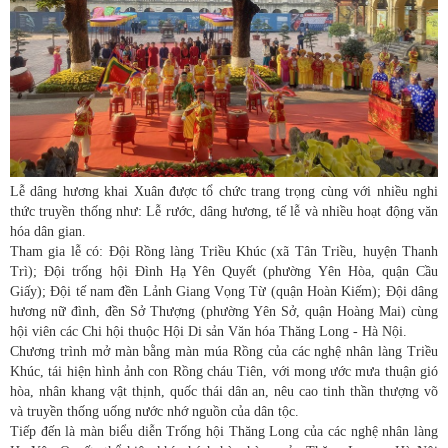
Lễ dâng hương khai Xuân được tổ chức trang trọng cùng với nhiều nghi
thức truyền thống như: Lễ rước, dâng hương, tế lễ và nhiều hoạt động văn
hóa dân gian.
Tham gia lễ có: Đội Rồng làng Triều Khúc (xã Tân Triều, huyện Thanh
Trì); Đội trống hội Đình Hạ Yên Quyết (phường Yên Hòa, quận Cầu
Giấy); Đội tế nam đền Lảnh Giang Vọng Từ (quận Hoàn Kiếm); Đội dâng
hương nữ đình, đền Sở Thượng (phường Yên Sở, quận Hoàng Mai) cùng
hội viên các Chi hội thuộc Hội Di sản Văn hóa Thăng Long - Hà Nội.
Chương trình mở màn bằng màn múa Rồng của các nghệ nhân làng Triều
Khúc, tái hiện hình ảnh con Rồng cháu Tiên, với mong ước mưa thuận gió
hòa, nhân khang vật thịnh, quốc thái dân an, nêu cao tinh thần thượng võ
và truyền thống uống nước nhớ nguồn của dân tộc.
Tiếp đến là màn biểu diễn Trống hội Thăng Long của các nghệ nhân làng