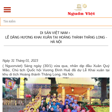
Địa chỉ: Số 270/10D - Hoàng Hoa Thám - Ba Đình - Hà Nội
DI SẢN VIỆT NAM
LỄ DÂNG HƯƠNG KHAI XUÂN TẠI HOÀNG THÀNH THĂNG LONG -
HÀ NỘI
Ngày 31 Tháng 01, 2023
( Nguonviet) Sáng ngày (30/1) vừa qua, nhân dịp đầu Xuân Quý
Mão, Chủ tịch Quốc hội Vương Đình Huệ đã dự Lễ Khai xuân tại
khu di tích Hoàng thành Thăng Long, Hà Nội.