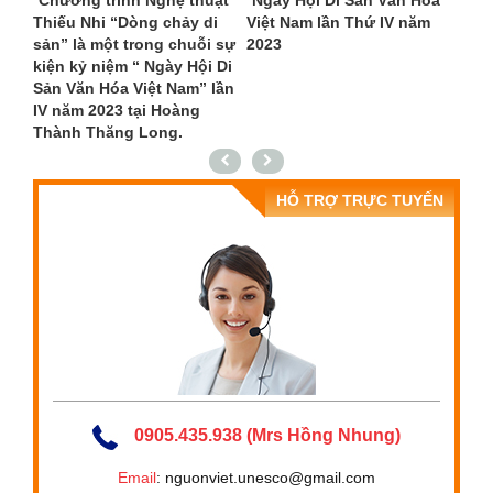
 Ninh
Chương trình Nghệ thuật
Ngày Hội Di Sản Văn Hóa
Nơi
Thiếu Nhi “Dòng chảy di
Việt Nam lần Thứ IV năm
hơn 
sản” là một trong chuỗi sự
2023
tác 
kiện kỷ niệm “ Ngày Hội Di
Sản Văn Hóa Việt Nam” lần
IV năm 2023 tại Hoàng
Thành Thăng Long.
HỖ TRỢ TRỰC TUYẾN
0905.435.938 (Mrs Hồng Nhung)
Email
: nguonviet.unesco@gmail.com